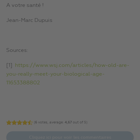
A votre santé !
Jean-Marc Dupuis
Sources:
[1]
https://www.wsj.com/articles/how-old-are-
you-really-meet-your-biological-age-
11653388802
(
6
votes, average:
4,67
out of 5)
Cliquez ici pour voir les commentaires