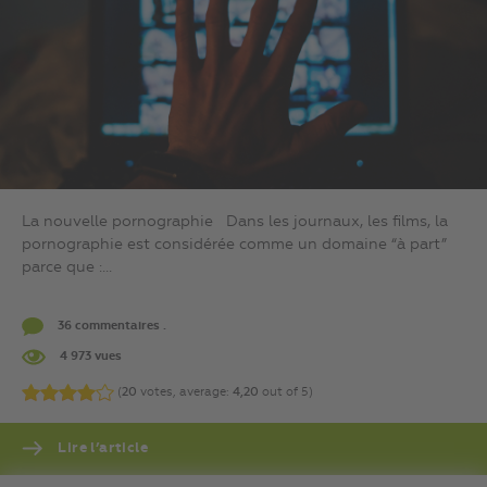
La nouvelle pornographie Dans les journaux, les films, la
pornographie est considérée comme un domaine “à part”
parce que :...
36 commentaires .
4 973 vues
(
20
votes, average:
4,20
out of 5)
Lire l’article