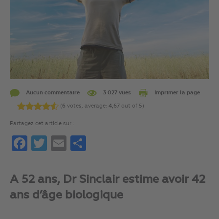
Aucun commentaire
3 027 vues
Imprimer la page
(
6
votes, average:
4,67
out of 5)
Partagez cet article sur :
Facebook
Twitter
Email
Partager
A 52 ans, Dr Sinclair estime avoir 42
ans d’âge biologique