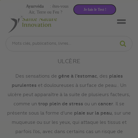
Ayurvéda
: êtes-vous
Je fais le Test !
Air, Terre ou Feu ?
ULCÈRE
Des sensations de
gêne à l’estomac
, des
plaies
purulentes
et douloureuses à surface de peau.. Un
ulcère peut apparaître à la suite de plusieurs facteurs,
comme un
trop plein de stress
ou un
cancer
. Il se
présente sous la forme d’une
plaie sur la peau
, sur une
muqueuse ou sur les yeux, qui attaque les tissus et
parfois l’os, avec dans certains cas un risque de