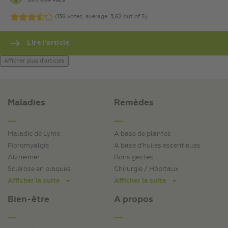
209 894 vues
(
136
votes, average:
3,62
out of 5)
Lire l’article
Afficher plus d'articles
Maladies
Remèdes
Maladie de Lyme
A base de plantes
Fibromyalgie
A base d'huiles essentielles
Alzheimer
Bons gestes
Sclérose en plaques
Chirurgie / Hôpitaux
Afficher la suite
Afficher la suite
Bien-être
A propos