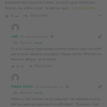
pantalon qui vous va si bien, vu qu’il vous moule les
fesses, ou votre sexe”. Je pense que
…
Lire la suite »
Répondre
3
Joël
4 années plus tôt
Reply to
marie
Et si la Justice (patriarcale comme chacun sait) ne suffit
pas à vous déclarer coupable, n’ayez crainte #MeToo en
fera son affaire… et la vôtre!
Répondre
2
Marko SOJIC
4 années plus tôt
Reply to
marie
Parler ici de “critères de dinosaures” me rappelle tout à
fait les gens qui pérorent en affirmant : “Einstein, c’est