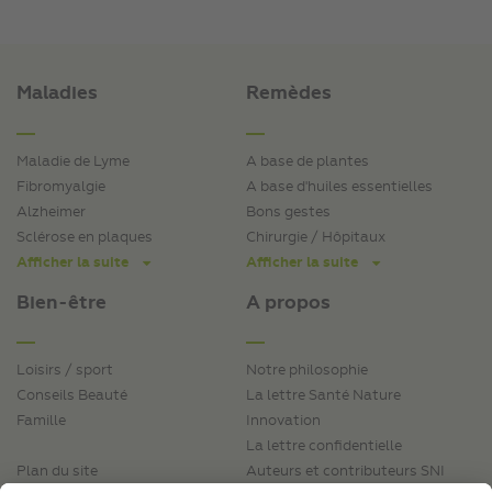
Maladies
Remèdes
Maladie de Lyme
A base de plantes
Fibromyalgie
A base d'huiles essentielles
Alzheimer
Bons gestes
Sclérose en plaques
Chirurgie / Hôpitaux
Afficher la suite
Afficher la suite
Bien-être
A propos
Loisirs / sport
Notre philosophie
Conseils Beauté
La lettre Santé Nature
Famille
Innovation
La lettre confidentielle
Plan du site
Auteurs et contributeurs SNI