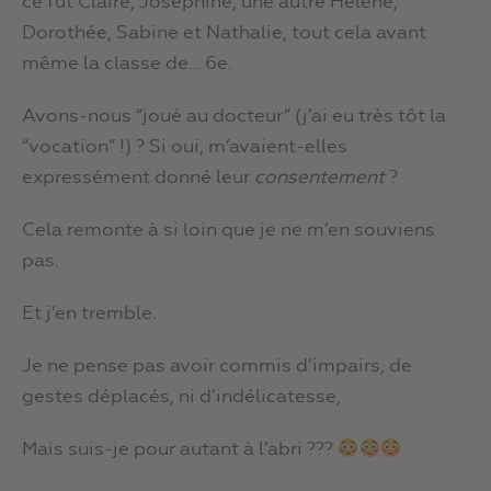
ce fut Claire, Joséphine, une autre Hélène,
Dorothée, Sabine et Nathalie, tout cela avant
même la classe de… 6e.
Avons-nous “joué au docteur” (j’ai eu très tôt la
“vocation” !) ? Si oui, m’avaient-elles
expressément donné leur
consentement
?
Cela remonte à si loin que je ne m’en souviens
pas.
Et j’en tremble.
Je ne pense pas avoir commis d’impairs, de
gestes déplacés, ni d’indélicatesse,
Mais suis-je pour autant à l’abri ???