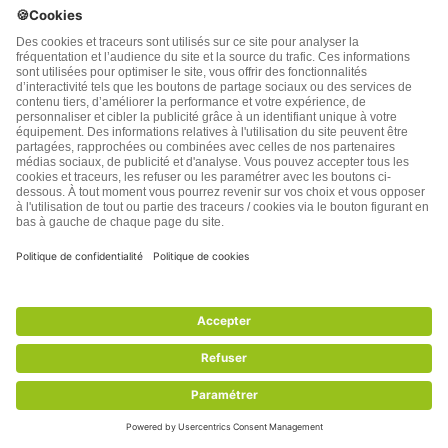
Paroles de Lecteurs
Nutrition
Anti-âge : longévité
Aliments sains
Anti-rides
Aliments à éviter
Ménopause
Recettes
Audition
Compléments alimentaires
Mémoire
Afficher la suite
Afficher la suite
Informations légales
FAQ : Questions / Réponses
Ajoutez-nous à votre carnet
d’adresses
Politique de Confidentialité
Conditions Générales
d’Utilisation
Afficher la suite