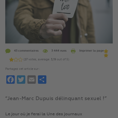
43 commentaires
3 444 vues
Imprimer la page
(
27
votes, average:
3,19
out of 5)
Partagez cet article sur :
Facebook
Twitter
Email
Partager
“Jean-Marc Dupuis délinquant sexuel !”
Le jour où je ferai la Une des journaux