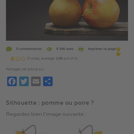
3 commentaires
9 346 vues
Imprimer la page
(
7
votes, average:
2,86
out of 5)
Partagez cet article sur :
Facebook
Twitter
Email
Partager
Silhouette : pomme ou poire ?
Regardez bien l’image suivante :