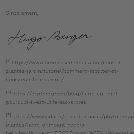
Sincèrement,
[1]
https://www.promessedefleurs.com/conseil-
plantes-jardin/tutoriel/comment-recolter-et-
conserver-le-maceron/
[2]
https://ecotree.green/blog/lierre-en-foret-
pourquoi-il-est-utile-aux-arbres
[3]
https://www.vidal.fr/parapharmacie/phytotherap
plantes/lierre-grimpant-hedera-
helix.html#:~:text=l’ESCOP,compl%C3%A9menta