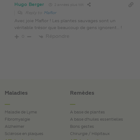
Hugo Berger
2 années plus tôt
Reply to
Maflor
Avec joie Maflor ! Les plantes sauvages sont un
véritable trésor que beaucoup de gens ignorent… !
Répondre
0
Maladies
Remèdes
Maladie de Lyme
A base de plantes
Fibromyalgie
A base d'huiles essentielles
Alzheimer
Bons gestes
Sclérose en plaques
Chirurgie / Hôpitaux