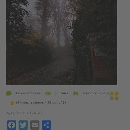
2 commentaires
665 vues
Imprimer la page
(
4
votes, average:
4,75
out of 5)
Partagez cet article sur :
Facebook
Twitter
Email
Partager