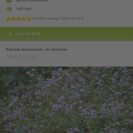
Aucun commentaire .
1 431 vues
(
4
votes, average:
5,00
out of 5)
Lire l’article
Plantes étonnantes : la vernonie
05/03/2020