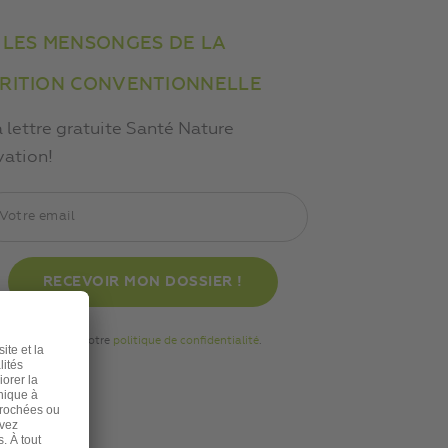
 LES MENSONGES DE LA
RITION CONVENTIONNELLE
a lettre gratuite Santé Nature
vation!
Consultez notre
politique de confidentialité
.