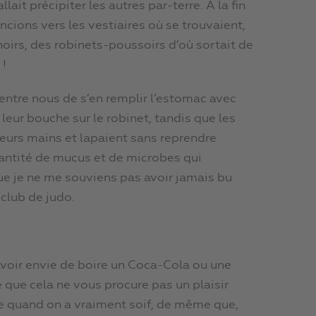
lait précipiter les autres par-terre. A la fin
ncions vers les vestiaires où se trouvaient,
oirs, des robinets-poussoirs d’où sortait de
 !
entre nous de s’en remplir l’estomac avec
leur bouche sur le robinet, tandis que les
 leurs mains et lapaient sans reprendre
quantité de mucus et de microbes qui
que je ne me souviens pas avoir jamais bu
club de judo.
 avoir envie de boire un Coca-Cola ou une
 que cela ne vous procure pas un plaisir
ême quand on a vraiment soif, de même que,