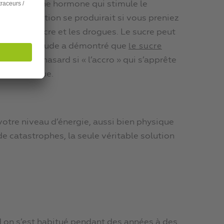
 Il s’agit d’une hormone qui stimule le
a même réaction se produirait si vous preniez
 entre le sucre et les drogues. Le sucre peut
int qu’une étude a démontré que
le sucre
onc pas un hasard si « l’accro » qui s’apprête
ne en manque.
votre niveau d’énergie, aussi bien physique
de catastrophes, la seule véritable solution
and on s’est habitué pendant des années à des