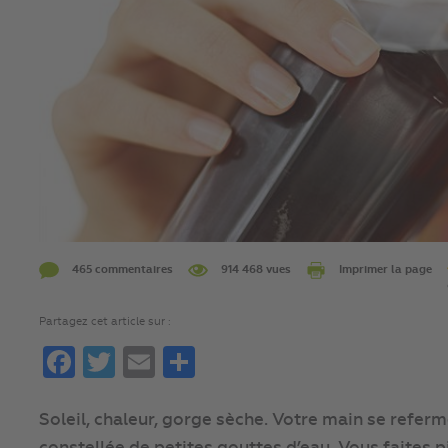
465 commentaires
914 468 vues
Imprimer la page
Partagez cet article sur :
Facebook
Twitter
Email
Partager
Soleil, chaleur, gorge sèche. Votre main se referme