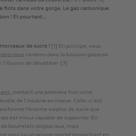
ivoter l’anneau du couvercle… «
Pshhht !
»,
e à flots dans votre gorge. Le gaz carbonique
 bon ! Et pourtant…
 morceaux de sucre !
[1] En principe, vous
contenu dans la boisson gazeuse
sphorique
l’illusion de désaltérer. [3]
mettant une première fois votre
ment,
crète de l’insuline en masse. Celle-ci est
transformer l’énorme surplus de sucre que
orps est mieux capable de supporter. En
me de bourrelets disgracieux, mais
st pour lui un poison mortel lorsqu’il est en