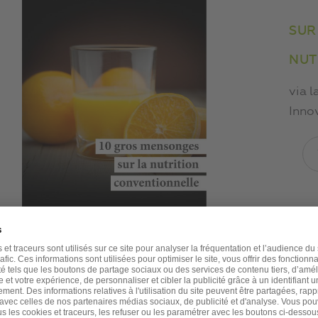
SUR
NUT
via l
Inno
Après ¾ d’heure