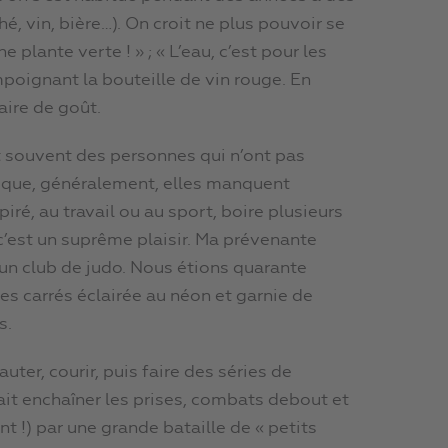
, vin, bière…). On croit ne plus pouvoir se
 plante verte ! » ; « L’eau, c’est pour les
mpoignant la bouteille de vin rouge. En
aire de goût.
t souvent des personnes qui n’ont pas
rce que, généralement, elles manquent
ré, au travail ou au sport, boire plusieurs
c’est un suprême plaisir. Ma prévenante
un club de judo. Nous étions quarante
s carrés éclairée au néon et garnie de
s.
er, courir, puis faire des séries de
it enchaîner les prises, combats debout et
nt !) par une grande bataille de « petits