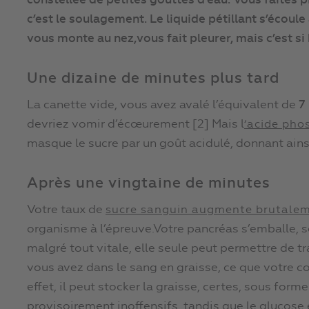
constellée de petites gouttes d’eau.
Vous faites p
c’est le soulagement.
Le liquide pétillant s’écoul
vous monte au nez,vous fait pleurer, mais c’est si
Une dizaine de minutes plus tard
La canette vide, vous avez avalé l’équivalent de
7
devriez vomir d’écœurement [2] Mais l
‘acide pho
masque le sucre par un goût acidulé, donnant ainsi 
Après une vingtaine de minutes
Votre taux de
sucre sanguin augmente brutale
organisme à l’épreuve.Votre pancréas s’emballe, sé
malgré tout vitale, elle seule peut permettre de 
vous avez dans le sang en graisse, ce que votre c
effet, il peut stocker la graisse, certes, sous for
provisoirement inoffensifs, tandis que le glucose e