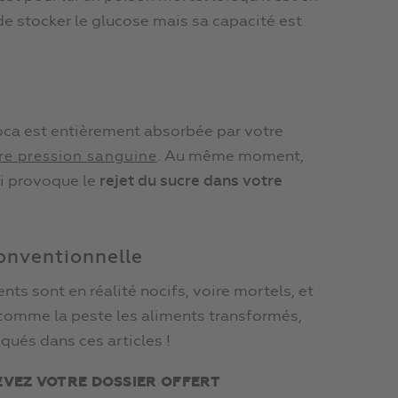
de stocker le glucose mais sa capacité est
oca est entièrement absorbée par votre
. Au même moment,
re pression sanguine
ui provoque le
rejet du sucre dans votre
conventionnelle
ts sont en réalité nocifs, voire mortels, et
 comme la peste les aliments transformés,
qués dans ces articles !
EVEZ VOTRE DOSSIER OFFERT