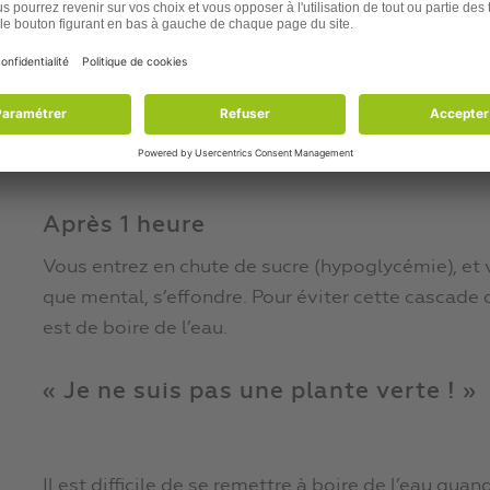
Votre corps se met à produire plus de
dopamine
.
« centre du plaisir » dans le cerveau. Notez que l
de
. Et ce n’est pas le seul point commun
l’héroïne
également provoquer une
. A tel po
dépendance
. [4] Ce n’est d
était plus addictif que la cocaïne
à boire son Coca est aussi fébrile qu’un narcoma
Après 1 heure
Vous entrez en chute de sucre (hypoglycémie), et 
que mental, s’effondre. Pour éviter cette cascade 
est de boire de l’eau.
« Je ne suis pas une plante verte ! »
Il est difficile de se remettre à boire de l’eau qu