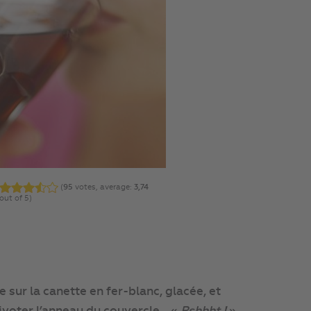
(
95
votes, average:
3,74
out of 5)
 sur la canette en fer-blanc, glacée, et