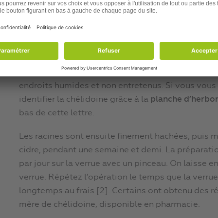
Chélidoine, « l’herbe à verrues »
Les herboristes compétents cueillent la chélidoine 
printemps ou été selon les climats). La chélidoine
l’odeur nauséabonde mais aux vertus miraculeuses.
pays tempérés en dessous de 1000 m, dans les tail
endroits humides et non entretenus. Si vous vous
identifier la chélidoine grâce à la
planche d’herbor
bas de cette lettre.
Les racines sont ensuite finement hachées, puis m
cidre, pendant une semaine et demi. La préparatio
par jour sur la verrue avec un pinceau. On laisse ens
verrue. Répétez l’opération le temps que la verru
longtemps au frais [2]. Certains ont obtenu des ré
mère de chélidoine, disponible en pharmacie.