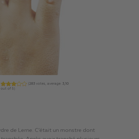
(
283
votes, average:
3,10
out of 5)
ydre de Lerne. C’était un monstre dont