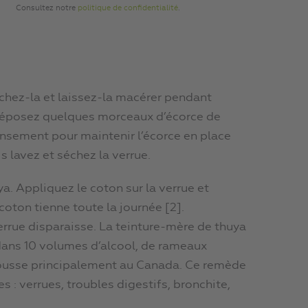
Consultez notre
politique de confidentialité
.
achez-la et laissez-la macérer pendant
, déposez quelques morceaux d’écorce de
pansement pour maintenir l’écorce en place
s lavez et séchez la verrue.
a. Appliquez le coton sur la verrue et
oton tienne toute la journée [2].
rue disparaisse. La teinture-mère de thuya
 dans 10 volumes d’alcool, de rameaux
ousse principalement au Canada. Ce remède
 : verrues, troubles digestifs, bronchite,