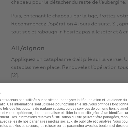
chapeau pour le détacher du reste de l’aubergine.
Puis, en tenant le chapeau par la tige, frottez vo
Recommencez l’opération 4 jours de suite. Si, apr
tout sec et rabougri, n’hésitez pas à le jeter et à en 
Ail/oignon
Appliquez un cataplasme d’ail pilé sur la verrue. 
cataplasme en place. Renouvelez l’opération tous l
[2].
Aloe Vera
Procurez-vous du gel d’Aloe vera fraîchement réc
la verrue. On appelle « gel » la chair translucide q
Aloe vera de 3 ans. A ce stade de maturité, les fe