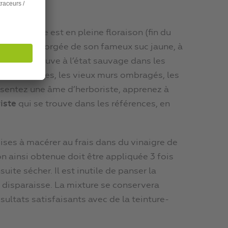
lorsqu’elle est en pleine floraison (fin du
 est alors gorgée de son fameux suc jaune, à
 On la trouve à l’état sauvage dans les
lis, les haies, les vieux murs ombragés, les
 sentez une âme d’herboriste, apprenez à
iste
qui se trouve dans les références, en
ises à macérer au frais dans du vinaigre de
n ainsi obtenue doit être appliquée 3 fois
uite sécher. Il est inutile de panser la
e disparaisse. La mixture se conservera
sultats satisfaisants avec de la teinture-