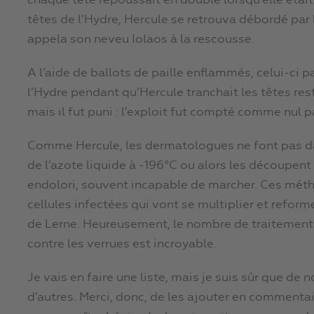
chaque tête repoussait en double lorsqu’elle était
têtes de l’Hydre, Hercule se retrouva débordé par l
appela son neveu Iolaos à la rescousse.
A l’aide de ballots de paille enflammés, celui-ci 
l’Hydre pendant qu’Hercule tranchait les têtes res
mais il fut puni : l’exploit fut compté comme nul pa
Comme Hercule, les dermatologues ne font pas dans
de l’azote liquide à -196°C ou alors les découpent 
endolori, souvent incapable de marcher. Ces méth
cellules infectées qui vont se multiplier et refor
de Lerne. Heureusement, le nombre de traitements n
contre les verrues est incroyable.
Je vais en faire une liste, mais je suis sûr que de
d’autres. Merci, donc, de les ajouter en comment