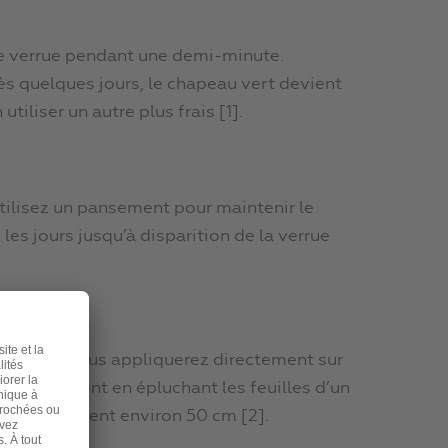
tre verrue pendant une demi-minute.
ès quelques jours, le chapeau vert devient
utiliser un autre plus frais [1].
Utilisez un pansement pour maintenir le
es jours jusqu’à disparition de la verrue
olté que vous appliquerez directement sur
ue l’on obtient en épluchant les feuilles d’un
uilles mesurent environ 50 cm [2].