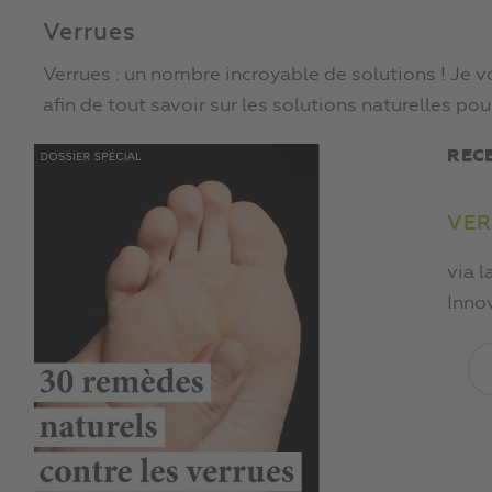
Verrues
Verrues : un nombre incroyable de solutions ! Je v
afin de tout savoir sur les solutions naturelles pou
REC
VER
via l
Inno