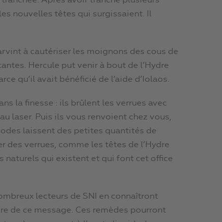
 tranchée. Après avoir tranché plusieurs
es nouvelles têtes qui surgissaient. Il
parvint à cautériser les moignons des cous de
tantes. Hercule put venir à bout de l’Hydre
rce qu’il avait bénéficié de l’aide d’Iolaos.
 la finesse : ils brûlent les verrues avec
au laser. Puis ils vous renvoient chez vous,
odes laissent des petites quantités de
mer des verrues, comme les têtes de l’Hydre
aturels qui existent et qui font cet office
 nombreux lecteurs de SNI en connaîtront
aire de ce message. Ces remèdes pourront