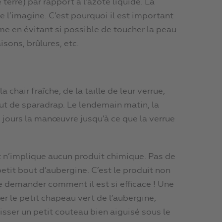
erre) par rapport à l’azote liquide. La
e l’imagine. C’est pourquoi il est important
me en évitant si possible de toucher la peau
sons, brûlures, etc.
hair fraîche, de la taille de leur verrue,
bout de sparadrap. Le lendemain matin, la
 jours la manœuvre jusqu’à ce que la verrue
t n’implique aucun produit chimique. Pas de
petit bout d’aubergine. C’est le produit non
se demander comment il est si efficace ! Une
ser le petit chapeau vert de l’aubergine,
 glisser un petit couteau bien aiguisé sous le