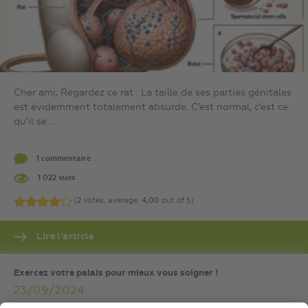
Cher ami, Regardez ce rat : La taille de ses parties génitales
est évidemment totalement absurde. C’est normal, c’est ce
qu’il se ...
1 commentaire .
1 022 vues
(
2
votes, average:
4,00
out of 5)
Lire l’article
Exercez votre palais pour mieux vous soigner !
23/09/2024