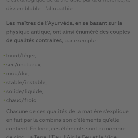
C’est la logique de la thérapie par la différence, le
dissemblable : l’allopathie.
Les maîtres de l’Ayurvéda, en se basant sur la
physique antique, ont ainsi énuméré des couples
de qualités contraires,
par exemple :
lourd/léger,
sec/onctueux,
mou/dur,
stable/instable,
solide/liquide,
chaud/froid.
Chacune de ces qualités de la matière s’explique
en fait par la combinaison d’éléments qu’elle
contient. En Inde, ces éléments sont au nombre
de cinq : la Terre, l’Eau, l’Air, le Feu et le Vide.