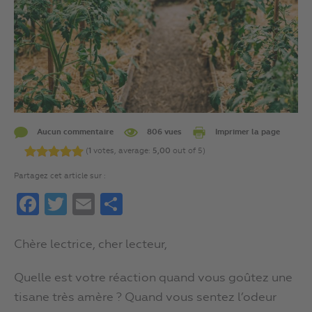
Aucun commentaire
806 vues
Imprimer la page
(
1
votes, average:
5,00
out of 5)
Partagez cet article sur :
Facebook
Twitter
Email
Partager
Chère lectrice, cher lecteur,
Quelle est votre réaction quand vous goûtez une
tisane très amère ? Quand vous sentez l’odeur