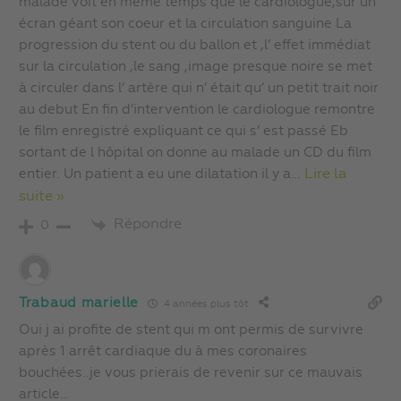
malade voit en même temps que le cardiologue,sur un
écran géant son coeur et la circulation sanguine La
progression du stent ou du ballon et ,l’ effet immédiat
sur la circulation ,le sang ,image presque noire se met
à circuler dans l’ artère qui n’ était qu’ un petit trait noir
au debut En fin d’intervention le cardiologue remontre
le film enregistré expliquant ce qui s’ est passé Eb
sortant de l hôpital on donne au malade un CD du film
entier. Un patient a eu une dilatation il y a
…
Lire la
suite »
Répondre
0
Trabaud marielle
4 années plus tôt
Oui j ai profite de stent qui m ont permis de survivre
après 1 arrêt cardiaque du à mes coronaires
bouchées..je vous prierais de revenir sur ce mauvais
article…