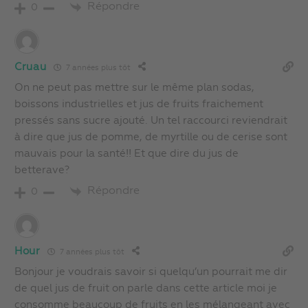
Répondre
0
Cruau
7 années plus tôt
On ne peut pas mettre sur le même plan sodas,
boissons industrielles et jus de fruits fraichement
pressés sans sucre ajouté. Un tel raccourci reviendrait
à dire que jus de pomme, de myrtille ou de cerise sont
mauvais pour la santé!! Et que dire du jus de
betterave?
Répondre
0
Hour
7 années plus tôt
Bonjour je voudrais savoir si quelqu’un pourrait me dir
de quel jus de fruit on parle dans cette article moi je
consomme beaucoup de fruits en les mélangeant avec